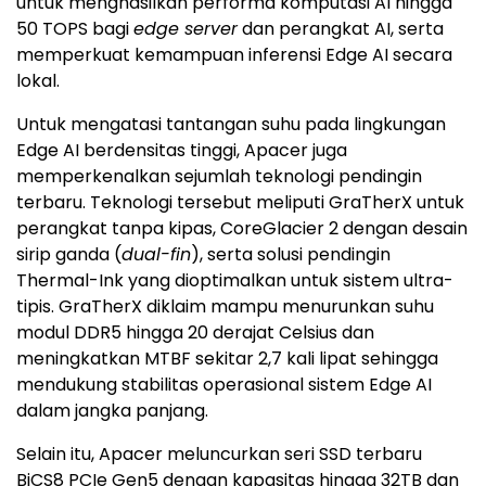
untuk menghasilkan performa komputasi AI hingga
50 TOPS bagi
edge server
dan perangkat AI, serta
memperkuat kemampuan inferensi Edge AI secara
lokal.
Untuk mengatasi tantangan suhu pada lingkungan
Edge AI berdensitas tinggi, Apacer juga
memperkenalkan sejumlah teknologi pendingin
terbaru. Teknologi tersebut meliputi GraTherX untuk
perangkat tanpa kipas, CoreGlacier 2 dengan desain
sirip ganda (
dual-fin
), serta solusi pendingin
Thermal-Ink yang dioptimalkan untuk sistem ultra-
tipis. GraTherX diklaim mampu menurunkan suhu
modul DDR5 hingga 20 derajat Celsius dan
meningkatkan MTBF sekitar 2,7 kali lipat sehingga
mendukung stabilitas operasional sistem Edge AI
dalam jangka panjang.
Selain itu, Apacer meluncurkan seri SSD terbaru
BiCS8 PCIe Gen5 dengan kapasitas hingga 32TB dan