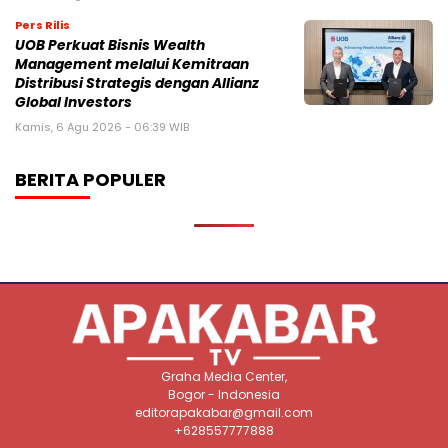
Pers Rilis
UOB Perkuat Bisnis Wealth
Management melalui Kemitraan
Distribusi Strategis dengan Allianz
Global Investors
Kamis, 6 Agu 2026 - 06:39 WIB
BERITA POPULER
Graha Media Center,
Bogor - Indonesia
editorapakabar@gmail.com
+628557777888