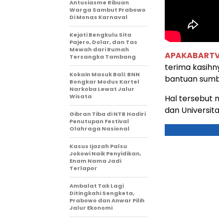
Antusiasme Ribuan
Warga Sambut Prabowo
Di Monas Karnaval
Kejati Bengkulu Sita
Pajero, Dolar, dan Tas
Mewah dari Rumah
APAKABART
Tersangka Tambang
terima kasih
Kokain Masuk Bali: BNN
bantuan sumbe
Bongkar Modus Kartel
Narkoba Lewat Jalur
Wisata
Hal tersebut 
dan Universit
Gibran Tiba di NTB Hadiri
Penutupan Festival
Olahraga Nasional
Kasus Ijazah Palsu
Jokowi Naik Penyidikan,
Enam Nama Jadi
Terlapor
Ambalat Tak Lagi
Ditingkahi Sengketa,
Prabowo dan Anwar Pilih
Jalur Ekonomi