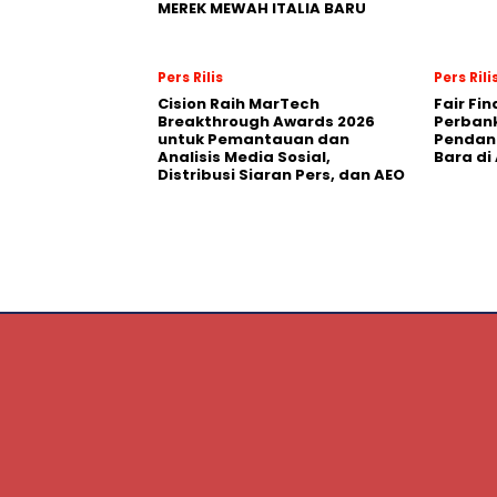
MEREK MEWAH ITALIA BARU
Pers Rilis
Pers Rili
Cision Raih MarTech
Fair Fi
Breakthrough Awards 2026
Perban
untuk Pemantauan dan
Pendana
Analisis Media Sosial,
Bara di
Distribusi Siaran Pers, dan AEO