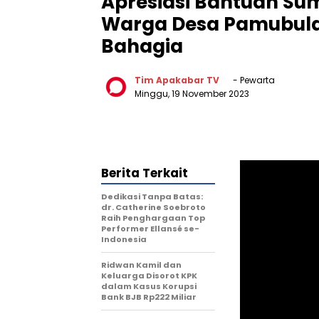
Apresiasi Bantuan Sum
Warga Desa Pamubula
Bahagia
Tim Apakabar TV
- Pewarta
Minggu, 19 November 2023
Berita Terkait
Dedikasi Tanpa Batas:
dr. Catherine Soebroto
Raih Penghargaan Top
Performer Ellansé se-
Indonesia
Ridwan Kamil dan
Keluarga Disorot KPK
dalam Kasus Korupsi
Bank BJB Rp222 Miliar