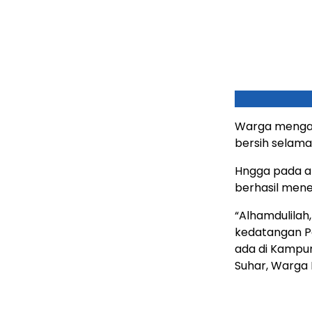
Warga mengak
bersih selama
Hngga pada ak
berhasil mene
“Alhamdulilah
kedatangan P
ada di Kampun
Suhar, Warga