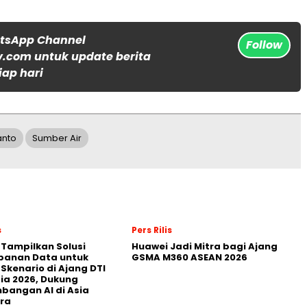
atsApp Channel
Follow
.com untuk update berita
iap hari
anto
Sumber Air
s
Pers Rilis
 Tampilkan Solusi
Huawei Jadi Mitra bagi Ajang
panan Data untuk
GSMA M360 ASEAN 2026
 Skenario di Ajang DTI
ia 2026, Dukung
angan AI di Asia
ra