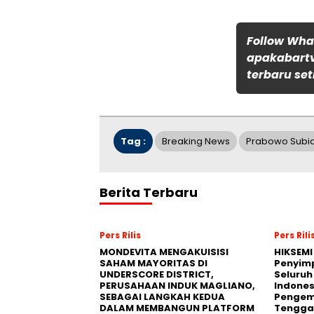
Follow Wh
apakabartv
terbaru set
Tag :
Breaking News
Prabowo Subi
Berita Terbaru
Pers Rilis
Pers Rili
MONDEVITA MENGAKUISISI
HIKSEMI
SAHAM MAYORITAS DI
Penyim
UNDERSCORE DISTRICT,
Seluruh
PERUSAHAAN INDUK MAGLIANO,
Indones
SEBAGAI LANGKAH KEDUA
Pengemb
DALAM MEMBANGUN PLATFORM
Tengga