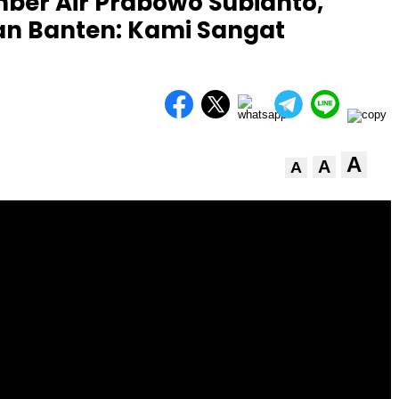
ber Air Prabowo Subianto,
n Banten: Kami Sangat
A
A
A