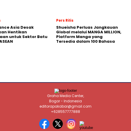
s
Pers Rilis
nance Asia Desak
Shueisha Perluas Jangkauan
kan Hentikan
Global melalui MANGA MILLION,
an untuk Sektor Batu
Platform Manga yang
 ASEAN
Tersedia dalam 100 Bahasa
Graha Media Center,
Bogor - Indonesia
editorapakabar@gmail.com
+628557777888