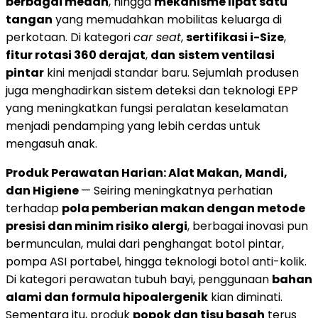
berbagai medan
, hingga
mekanisme lipat satu
tangan
yang memudahkan mobilitas keluarga di
perkotaan. Di kategori
car seat
,
sertifikasi i-Size
,
fitur rotasi 360 derajat
,
dan
sistem ventilasi
pintar
kini menjadi standar baru. Sejumlah produsen
juga menghadirkan sistem deteksi dan teknologi EPP
yang meningkatkan fungsi peralatan keselamatan
menjadi pendamping yang lebih cerdas untuk
mengasuh anak.
Produk Perawatan Harian: Alat Makan, Mandi,
dan Higiene
— Seiring meningkatnya perhatian
terhadap
pola pemberian makan dengan metode
presisi dan minim risiko alergi
, berbagai inovasi pun
bermunculan, mulai dari penghangat botol pintar,
pompa ASI portabel, hingga teknologi botol anti-kolik.
Di kategori perawatan tubuh bayi, penggunaan
bahan
alami dan formula hipoalergenik
kian diminati.
Sementara itu, produk
popok dan tisu basah
terus