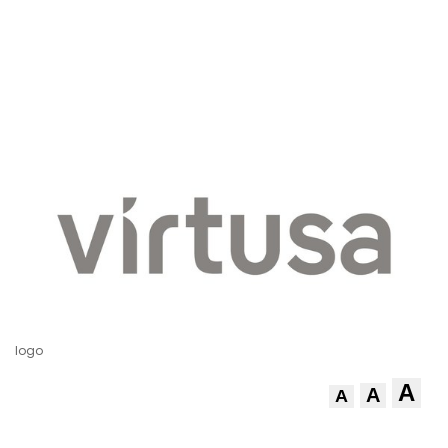
logo
A
A
A