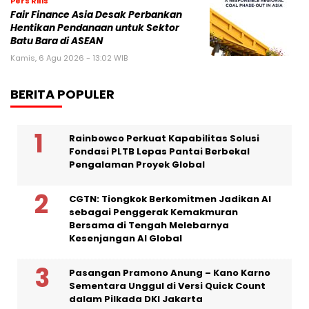
Pers Rilis
Fair Finance Asia Desak Perbankan
Hentikan Pendanaan untuk Sektor
Batu Bara di ASEAN
Kamis, 6 Agu 2026 - 13:02 WIB
BERITA POPULER
Rainbowco Perkuat Kapabilitas Solusi
Fondasi PLTB Lepas Pantai Berbekal
Pengalaman Proyek Global
CGTN: Tiongkok Berkomitmen Jadikan AI
sebagai Penggerak Kemakmuran
Bersama di Tengah Melebarnya
Kesenjangan AI Global
Pasangan Pramono Anung – Kano Karno
Sementara Unggul di Versi Quick Count
dalam Pilkada DKI Jakarta