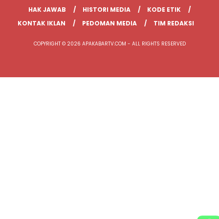
HAK JAWAB
HISTORI MEDIA
KODE ETIK
KONTAK IKLAN
PEDOMAN MEDIA
TIM REDAKSI
COPYRIGHT © 2026 APAKABARTV.COM - ALL RIGHTS RESERVED