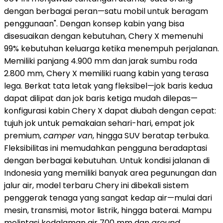
dengan berbagai peran—satu mobil untuk beragam
penggunaan". Dengan konsep kabin yang bisa
disesuaikan dengan kebutuhan, Chery X memenuhi
99% kebutuhan keluarga ketika menempuh perjalanan.
Memiliki panjang 4.900 mm dan jarak sumbu roda
2.800 mm, Chery X memiliki ruang kabin yang terasa
lega. Berkat tata letak yang fleksibel—jok baris kedua
dapat dilipat dan jok baris ketiga mudah dilepas—
konfigurasi kabin Chery X dapat diubah dengan cepat:
tujuh jok untuk pemakaian sehari-hari, empat jok
premium,
camper van
, hingga SUV beratap terbuka.
Fleksibilitas ini memudahkan pengguna beradaptasi
dengan berbagai kebutuhan. Untuk kondisi jalanan di
Indonesia
yang memiliki banyak area pegunungan dan
jalur air, model terbaru Chery ini dibekali sistem
penggerak tenaga yang sangat kedap air—mulai dari
mesin, transmisi, motor listrik, hingga baterai. Mampu
melintasi kedalaman air 700 mm dan
ground