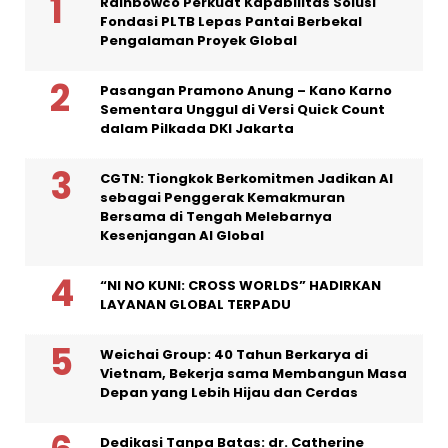
Rainbowco Perkuat Kapabilitas Solusi
Fondasi PLTB Lepas Pantai Berbekal
Pengalaman Proyek Global
Pasangan Pramono Anung – Kano Karno
Sementara Unggul di Versi Quick Count
dalam Pilkada DKI Jakarta
CGTN: Tiongkok Berkomitmen Jadikan AI
sebagai Penggerak Kemakmuran
Bersama di Tengah Melebarnya
Kesenjangan AI Global
“NI NO KUNI: CROSS WORLDS” HADIRKAN
LAYANAN GLOBAL TERPADU
Weichai Group: 40 Tahun Berkarya di
Vietnam, Bekerja sama Membangun Masa
Depan yang Lebih Hijau dan Cerdas
Dedikasi Tanpa Batas: dr. Catherine