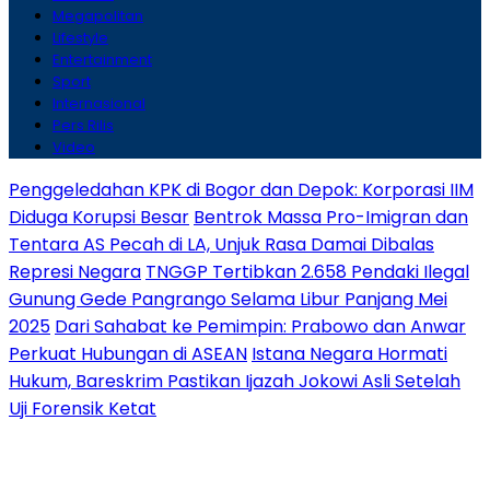
Megapolitan
Lifestyle
Entertainment
Sport
Internasional
Pers Rilis
Video
Penggeledahan KPK di Bogor dan Depok: Korporasi IIM
Diduga Korupsi Besar
Bentrok Massa Pro-Imigran dan
Tentara AS Pecah di LA, Unjuk Rasa Damai Dibalas
Represi Negara
TNGGP Tertibkan 2.658 Pendaki Ilegal
Gunung Gede Pangrango Selama Libur Panjang Mei
2025
Dari Sahabat ke Pemimpin: Prabowo dan Anwar
Perkuat Hubungan di ASEAN
Istana Negara Hormati
Hukum, Bareskrim Pastikan Ijazah Jokowi Asli Setelah
Uji Forensik Ketat