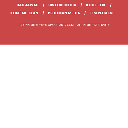
HAK JAWAB
HISTORI MEDIA
KODE ETIK
KONTAK IKLAN
PEDOMAN MEDIA
TIM REDAKSI
COPYRIGHT © 2026 APAKABARTV.COM - ALL RIGHTS RESERVED