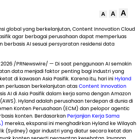
A
A
A
nsi global yang berkelanjutan, Content Innovation Cloud
 Pasifik agar berbagai perusahaan dapat memperluas
 berbasis AI sesuai persyaratan residensi data
, 2026
/PRNewswire/ — Di saat penggunaan AI semakin
atan data menjadi faktor penting bagi industri yang
etat di kawasan Asia Pasifik. Karena itu, hari ini
Hyland
perluasan berkelanjutan atas
Content Innovation
is AI di Asia Pasifik dalam kerja sama dengan Amazon
(AWS). Hyland adalah perusahaan terdepan di dunia di
emen Konten Perusahaan (ECM) dan pelopor agentic
rbasis konten. Berdasarkan
Perjanjian Kerja Sama
A)
mereka, ekspansi ini menghadirkan Hyland ke Wilayah
ik (Sydney) agar industri yang diatur secara ketat dan
nyak konten seperti perawatan kesehatan, layanan