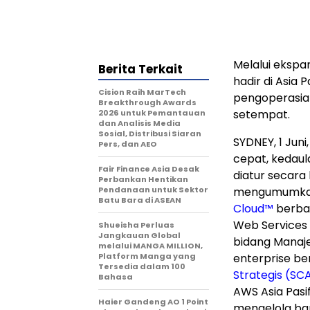
Melalui ekspa
Berita Terkait
hadir di Asia
Cision Raih MarTech
pengoperasian
Breakthrough Awards
setempat.
2026 untuk Pemantauan
dan Analisis Media
Sosial, Distribusi Siaran
SYDNEY
,
1 Juni
Pers, dan AEO
cepat, kedaul
Fair Finance Asia Desak
diatur secara k
Perbankan Hentikan
Pendanaan untuk Sektor
mengumumkan 
Batu Bara di ASEAN
Cloud™
berbas
Web Services 
Shueisha Perluas
Jangkauan Global
bidang Manaj
melalui MANGA MILLION,
Platform Manga yang
enterprise be
Tersedia dalam 100
Strategis (SC
Bahasa
AWS Asia Pasif
Haier Gandeng AO 1 Point
mengelola ba