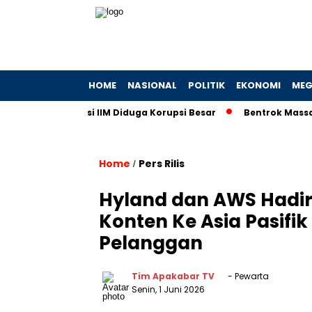
HOME
NASIONAL
POLITIK
EKONOMI
MEG
ok: Korporasi IIM Diduga Korupsi Besar
Bentrok Massa Pro-I
Home
Pers Rilis
/
Hyland dan AWS Hadirk
Konten Ke Asia Pasif
Pelanggan
Tim Apakabar TV
- Pewarta
Senin, 1 Juni 2026