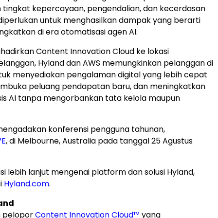
 tingkat kepercayaan, pengendalian, dan kecerdasan
diperlukan untuk menghasilkan dampak yang berarti
ngkatkan di era otomatisasi agen AI.
dirkan Content Innovation Cloud ke lokasi
pelanggan, Hyland dan AWS memungkinkan pelanggan di
untuk menyediakan pengalaman digital yang lebih cepat
embuka peluang pendapatan baru, dan meningkatkan
sis AI tanpa mengorbankan tata kelola maupun
mengadakan konferensi pengguna tahunan,
VE
, di Melbourne, Australia pada tanggal 25 Agustus
i lebih lanjut mengenai platform dan solusi Hyland,
i
Hyland.com
.
and
h pelopor
Content Innovation Cloud™
yang