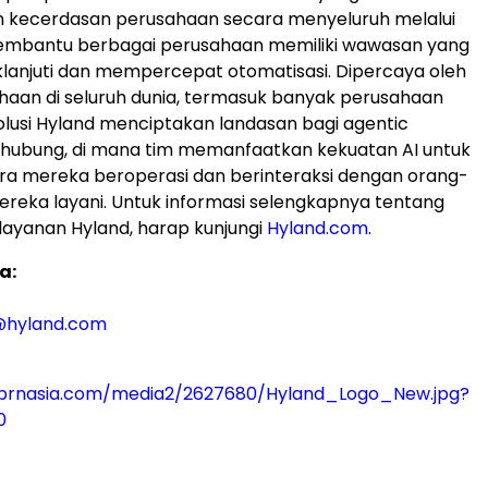
 kecerdasan perusahaan secara menyeluruh melalui
membantu berbagai perusahaan memiliki wawasan yang
klanjuti dan mempercepat otomatisasi. Dipercaya oleh
haan di seluruh dunia, termasuk banyak perusahaan
solusi Hyland menciptakan landasan bagi agentic
rhubung, di mana tim memanfaatkan kekuatan AI untuk
a mereka beroperasi dan berinteraksi dengan orang-
reka layani. Untuk informasi selengkapnya tentang
layanan Hyland, harap kunjungi
Hyland.com
.
a:
@hyland.com
prnasia.com/media2/2627680/Hyland_Logo_New.jpg?
0