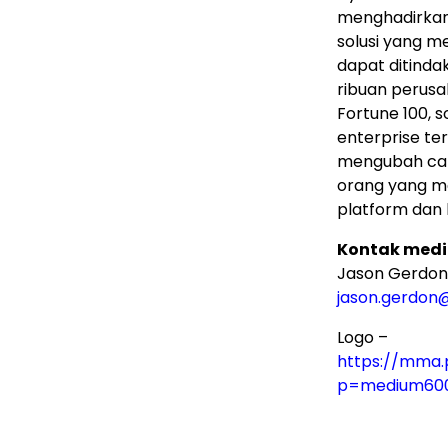
menghadirkan
solusi yang 
dapat ditinda
ribuan perusa
Fortune 100, 
enterprise te
mengubah car
orang yang me
platform dan 
Kontak medi
Jason Gerdon
jason.gerdon
Logo –
https://mma.
p=medium60