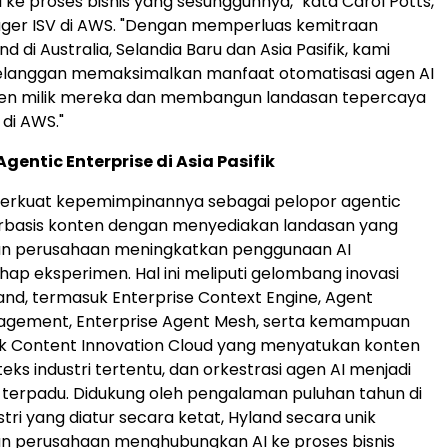
 ke proses bisnis yang sesungguhnya," kata Carol Potts,
ger ISV di AWS. "Dengan memperluas kemitraan
 di Australia, Selandia Baru dan Asia Pasifik, kami
anggan memaksimalkan manfaat otomatisasi agen AI
ten milik mereka dan membangun landasan tepercaya
 di AWS."
entic Enterprise di Asia Pasifik
rkuat kepemimpinannya sebagai pelopor agentic
erbasis konten dengan menyediakan landasan yang
 perusahaan meningkatkan penggunaan AI
ap eksperimen. Hal ini meliputi gelombang inovasi
land, termasuk Enterprise Context Engine, Agent
nagement, Enterprise Agent Mesh, serta kemampuan
uk Content Innovation Cloud yang menyatukan konten
teks industri tertentu, dan orkestrasi agen AI menjadi
 terpadu. Didukung oleh pengalaman puluhan tahun di
tri yang diatur secara ketat, Hyland secara unik
 perusahaan menghubungkan AI ke proses bisnis