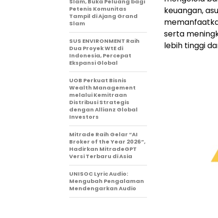
Slam, Buka Peluang bagi
Petenis Komunitas
keuangan, asu
Tampil di Ajang Grand
memanfaatkan 
Slam
serta meningk
SUS ENVIRONMENT Raih
lebih tinggi da
Dua Proyek WtE di
Indonesia, Percepat
Ekspansi Global
UOB Perkuat Bisnis
Wealth Management
melalui Kemitraan
Distribusi Strategis
dengan Allianz Global
Investors
Mitrade Raih Gelar “AI
Broker of the Year 2026”,
Hadirkan MitradeGPT
Versi Terbaru di Asia
UNISOC Lyric Audio:
Mengubah Pengalaman
Mendengarkan Audio