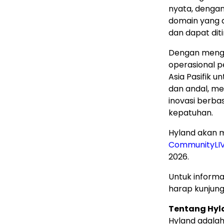
nyata, dengan
domain yang 
dan dapat diti
Dengan mengha
operasional 
Asia Pasifik 
dan andal, m
inovasi berba
kepatuhan.
Hyland akan 
CommunityLI
2026.
Untuk informas
harap kunjung
Tentang Hyl
Hyland adala