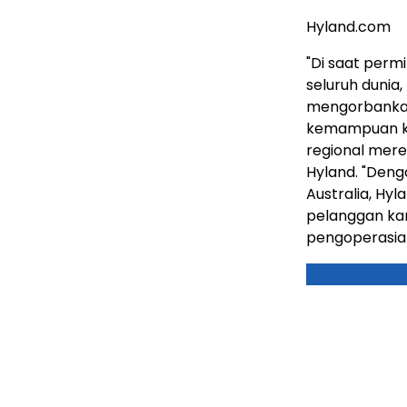
Hyland.com
"Di saat perm
seluruh dunia
mengorbankan
kemampuan ko
regional merek
Hyland. "Deng
Australia, Hy
pelanggan kam
pengoperasian