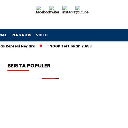
NAL
PERS RILIS
VIDEO
presi Negara
TNGGP Tertibkan 2.658 Pendaki Ilegal Gunung 
BERITA POPULER