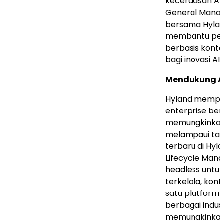
kecerdasan AI
General Mana
bersama Hyland
membantu pel
berbasis kon
bagi inovasi AI
Mendukung Ag
Hyland mempe
enterprise b
memungkinkan
melampaui tah
terbaru di Hy
Lifecycle Ma
headless unt
terkelola, kon
satu platform
berbagai indus
memungkinkan