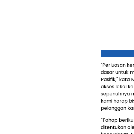
"Perluasan k
dasar untuk me
Pasifik," kata
akses lokal k
sepenuhnya m
kami harap b
pelanggan ka
"Tahap berik
ditentukan o