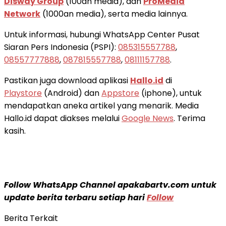
Disway Group
(100an media), dan
ProMedia
Network
(1000an media), serta media lainnya.
Untuk informasi, hubungi WhatsApp Center Pusat
Siaran Pers Indonesia (PSPI):
085315557788
,
08557777888
,
087815557788
,
08111157788
.
Pastikan juga download aplikasi
Hallo.id
di
Playstore
(Android) dan
Appstore
(iphone), untuk
mendapatkan aneka artikel yang menarik. Media
Hallo.id dapat diakses melalui
Google News
. Terima
kasih.
Follow WhatsApp Channel apakabartv.com untuk
update berita terbaru setiap hari
Follow
Berita Terkait