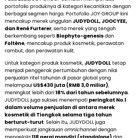
portofolio produknya di kategori kecantikan dengan
berbagai segmen harga. Portofolio JOY GROUP kini
mencakup merek unggulan
JUDYDOLL, JOOCYEE,
dan René Furterer
, serta merek yang tengah
berkembang seperti
Biophyto-genesis
dan
Foltène
, mencakup produk kosmetik, perawatan
rambut, dan perawatan kulit.
Untuk kategori produk kosmetik,
JUDYDOLL
tetap
menjadi penggerak pertumbuhan dengan nilai
penjualan ritel tahunan di pasar global yang
melampaui
US$430 juta (RMB 3,0 miliar)
,
meningkat lebih dari
18% dari tahun sebelumnya
.
JUDYDOLL juga sukses menempati
peringkat No.1
dalam volume penjualan di antara merek
kosmetik di Tiongkok selama tiga tahun
berturut-turut
. Selain itu, JUDYDOLL juga
memperkuat jangkauan
omnichannel
dengan
mengelola
118 gerai mandiri
(
standalone
)
dan