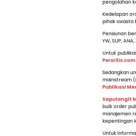
pengolahan ka
Kedelapan or
pihak swasta b
Pensiunan beri
YW, SUP, ANA,
Untuk publikas
Persrilis.com
Sedangkan unt
mainstream (m
Publikasi M
Sapulangit 
bulk order pub
manajemen re
kepentingan l
Untuk inform