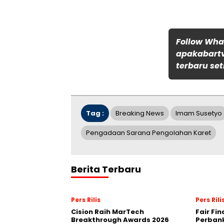
Follow Wh
apakabartv
terbaru set
Tag :
Breaking News
Imam Susetyo
Pengadaan Sarana Pengolahan Karet
Berita Terbaru
Pers Rilis
Pers Rili
Cision Raih MarTech
Fair Fi
Breakthrough Awards 2026
Perban