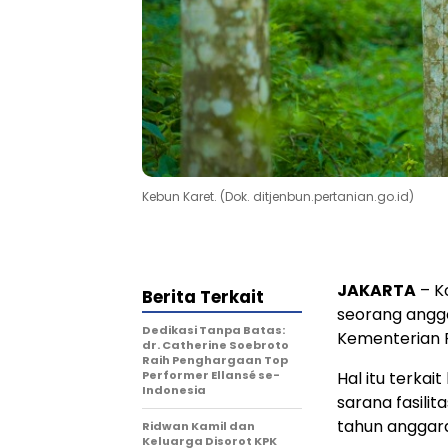
Kebun Karet. (Dok. ditjenbun.pertanian.go.id)
JAKARTA
– K
Berita Terkait
seorang anggo
Dedikasi Tanpa Batas:
Kementerian 
dr. Catherine Soebroto
Raih Penghargaan Top
Performer Ellansé se-
Hal itu terka
Indonesia
sarana fasili
tahun anggar
Ridwan Kamil dan
Keluarga Disorot KPK