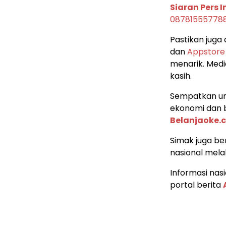
Siaran Pers 
08781555778
Pastikan juga
dan
Appstore
menarik. Media
kasih.
Sempatkan un
ekonomi dan b
Belanjaoke.
Simak juga ber
nasional mela
Informasi nas
portal berita