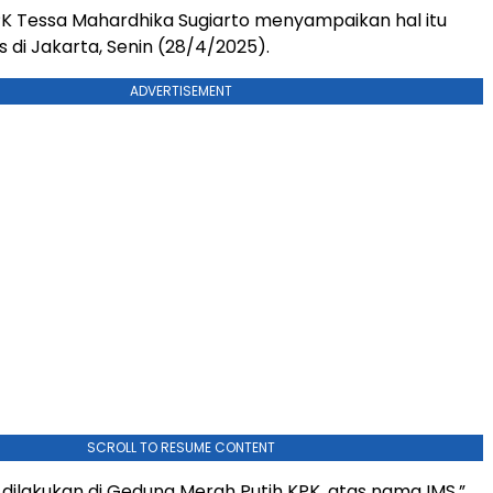
PK Tessa Mahardhika Sugiarto menyampaikan hal itu
s di Jakarta, Senin (28/4/2025).
ADVERTISEMENT
SCROLL TO RESUME CONTENT
dilakukan di Gedung Merah Putih KPK, atas nama IMS,”