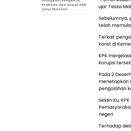
Ditingkahi Sengketa,
Prabowo dan Anwar Pilih
ujar Tessa Ma
Jalur Ekonomi
Sebelumnya,
telah memulai
Terkait penga
karet di Keme
KPK menjelas
korupsi ters
Pada 2 Desem
menetapkan se
pengolahan k
Selain itu, K
Pemasyarakat
negeri.
Terhadap dela