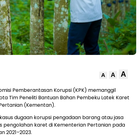
A
A
A
omisi Pemberantasan Korupsi (KPK) memanggil
ta Tim Peneliti Bantuan Bahan Pembeku Latek Karet
Pertanian (Kementan).
it kasus dugaan korupsi pengadaan barang atau jasa
tas pengolahan karet di Kementerian Pertanian pada
an 2021–2023.