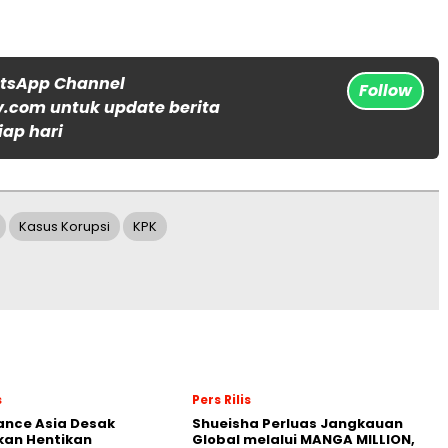
atsApp Channel
Follow
.com untuk update berita
iap hari
Kasus Korupsi
KPK
s
Pers Rilis
nance Asia Desak
Shueisha Perluas Jangkauan
kan Hentikan
Global melalui MANGA MILLION,