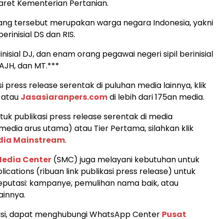
ret Kementerian Pertanian.
ang tersebut merupakan warga negara Indonesia, yakni
erinisial DS dan RIS.
nisial DJ, dan enam orang pegawai negeri sipil berinisial
 AJH, dan MT.***
i press release serentak di puluhan media lainnya, klik
atau
Jasasiaranpers.com
di lebih dari 175an media.
uk publikasi press release serentak di media
edia arus utama) atau Tier Pertama, silahkan klik
edia Mainstream
.
Media Center
(SMC) juga melayani kebutuhan untuk
lications (ribuan link publikasi press release) untuk
putasi: kampanye, pemulihan nama baik, atau
ainnya.
asi, dapat menghubungi WhatsApp Center
Pusat