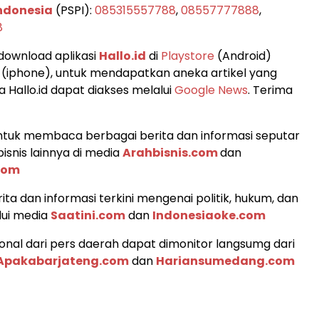
Indonesia
(PSPI):
085315557788
,
08557777888
,
8
 download aplikasi
Hallo.id
di
Playstore
(Android)
(iphone), untuk mendapatkan aneka artikel yang
 Hallo.id dapat diakses melalui
Google News
. Terima
tuk membaca berbagai berita dan informasi seputar
isnis lainnya di media
Arahbisnis.com
dan
com
ita dan informasi terkini mengenai politik, hukum, dan
lui media
Saatini.com
dan
Indonesiaoke.com
ional dari pers daerah dapat dimonitor langsumg dari
Apakabarjateng.com
dan
Hariansumedang.com