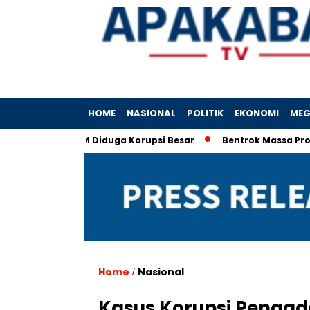
HOME
NASIONAL
POLITIK
EKONOMI
MEG
porasi IIM Diduga Korupsi Besar
Bentrok Massa Pro-Imigran
Home
Nasional
/
Kasus Korupsi Pengad