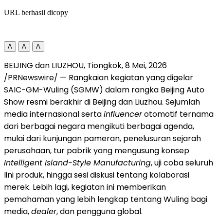
URL berhasil dicopy
A
A
A
BEIJING dan LIUZHOU, Tiongkok
,
8 Mei, 2026
/PRNewswire/ — Rangkaian kegiatan yang digelar
SAIC-GM-Wuling (SGMW) dalam rangka Beijing Auto
Show resmi berakhir di Beijing dan Liuzhou. Sejumlah
media internasional serta
influencer
otomotif ternama
dari berbagai negara mengikuti berbagai agenda,
mulai dari kunjungan pameran, penelusuran sejarah
perusahaan, tur pabrik yang mengusung konsep
Intelligent Island-Style Manufacturing
, uji coba seluruh
lini produk, hingga sesi diskusi tentang kolaborasi
merek. Lebih lagi, kegiatan ini memberikan
pemahaman yang lebih lengkap tentang Wuling bagi
media,
dealer
, dan pengguna global.