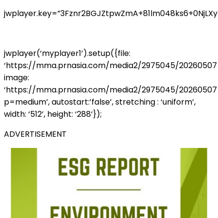
jwplayer.key=”3Fznr2BGJZtpwZmA+81lm048ks6+0NjLX
jwplayer(‘myplayer1’).setup({file:
‘https://mma.prnasia.com/media2/2975045/20260507
image:
‘https://mma.prnasia.com/media2/2975045/2026050
p=medium’, autostart:’false’, stretching : ‘uniform’,
width: ‘512’, height: ‘288’});
ADVERTISEMENT