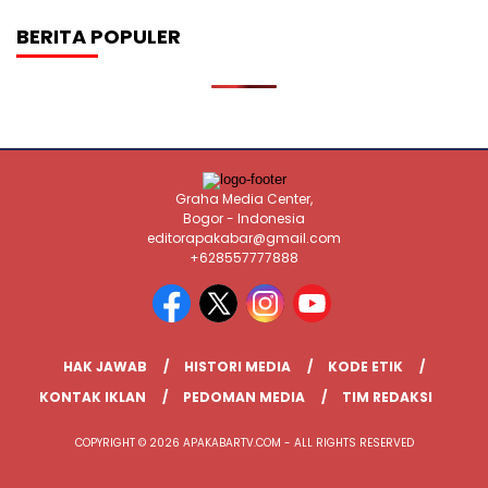
BERITA POPULER
Graha Media Center,
Bogor - Indonesia
editorapakabar@gmail.com
+628557777888
HAK JAWAB
HISTORI MEDIA
KODE ETIK
KONTAK IKLAN
PEDOMAN MEDIA
TIM REDAKSI
COPYRIGHT © 2026 APAKABARTV.COM - ALL RIGHTS RESERVED