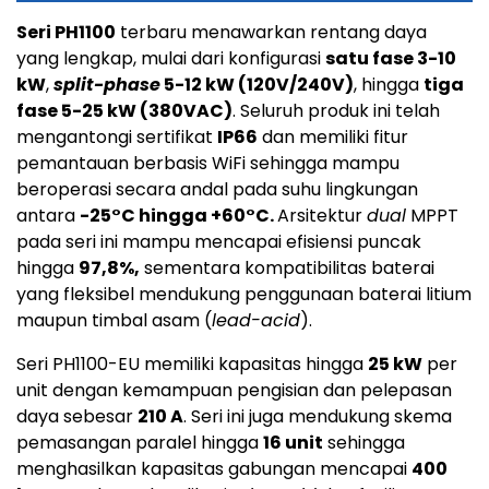
Seri PH1100
terbaru menawarkan rentang daya
yang lengkap, mulai dari konfigurasi
satu fase 3-10
kW
,
split-phase
5-12 kW (120V/240V)
, hingga
tiga
fase 5-25 kW (380VAC)
. Seluruh produk ini telah
mengantongi sertifikat
IP66
dan memiliki fitur
pemantauan berbasis WiFi sehingga mampu
beroperasi secara andal pada suhu lingkungan
antara
-25°C hingga +60°C.
Arsitektur
dual
MPPT
pada seri ini mampu mencapai efisiensi puncak
hingga
97,8%,
sementara kompatibilitas baterai
yang fleksibel mendukung penggunaan baterai litium
maupun timbal asam (
lead-acid
).
Seri PH1100-EU memiliki kapasitas hingga
25 kW
per
unit dengan kemampuan pengisian dan pelepasan
daya sebesar
210 A
. Seri ini juga mendukung skema
pemasangan paralel hingga
16 unit
sehingga
menghasilkan kapasitas gabungan mencapai
400