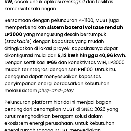
kW
, cocok untuk aplikasi
microgrid
dan fasilitas
komersial skala ringan.
Bersamaan dengan peluncuran PH1100, MUST juga
memperkenalkan
sistem baterai voltase rendah
LP3000
yang mengusung desain bertumpuk
(
stackable
) dengan kapasitas yang mudah
ditingkatkan di lokasi proyek. Kapasitasnya dapat
dikonfigurasi mulai dari
5,12 kWh hingga 40,96 kWh
.
Dengan sertifikasi
IP65
dan konektivitas WiFi, LP3000
mudah terintegrasi dengan seri PH1100. Untuk itu,
pengguna dapat menyesuaikan kapasitas
penyimpanan energi berdasarkan kebutuhan
melalui sistem
plug-and-play
.
Peluncuran platform hibrida ini menjadi bagian
penting dari penampilan MUST di SNEC 2026 yang
turut menghadirkan beragam solusi dalam
ekosistem energi perusahaan. Untuk kebutuhan
energi rumah tangga, MUST menyediakan