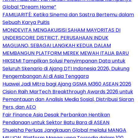
Global “Dream Home”
FAMILIARITÉ: Ketika Sinema dan Sastra Bertemu dalam
Sebuah Karya Puitis
MONDEVITA MENGAKUISISI SAHAM MAYORITAS DI
UNDERSCORE DISTRICT, PERUSAHAAN INDUK
MAGLIANO, SEBAGAI LANGKAH KEDUA DALAM
MEMBANGUN PLATFORM MEREK MEWAH ITALIA BARU
HIKSEMI Tampilkan Solusi Penyimpanan Data untuk
Seluruh Skenario di Ajang DTI Indonesia 2026, Dukung
Pengembangan AI di Asia Tenggara
Huawei Jadi Mitra bagi Ajang GSMA M360 ASEAN 2026
Cision Raih MarTech Breakthrough Awards 2026 untuk
Pemantauan dan Analisis Media Sosial, Distribusi Siaran
Pers, dan AEO
Fair Finance Asia Desak Perbankan Hentikan
Pendanaan untuk Sektor Batu Bara di ASEAN
Shueisha Perluas Jangkauan Global melalui MANGA
MILLION, Platform Manga yang Tersedia dalam 100