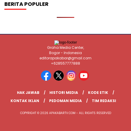
BERITA POPULER
Graha Media Center,
Bogor - Indonesia
editorapakabar@gmail.com
+628557777888
HAK JAWAB
HISTORI MEDIA
KODE ETIK
KONTAK IKLAN
PEDOMAN MEDIA
TIM REDAKSI
COPYRIGHT © 2026 APAKABARTV.COM - ALL RIGHTS RESERVED