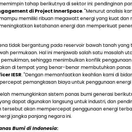
mimpin tahap berikutnya di sektor ini: pendinginan panas
Engagement di Project InnerSpace
. "Menurut analisis 
mampu memiliki ribuan megawatt energi yang kuat dan r
s meningkatkan ketahanan energi dan memperkuat penerim
ena tidak bergantung pada reservoir bawah tanah yang t
wah permukaan. Hal ini menjawab salah satu masalah ut
area pemukiman, sehingga menimbulkan konflik pengguna
unakan di tempat yang benar-benar membutuhkan panas at
ficer IESR
. "Dengan memanfaatkan keahlian kami di bidan
mpercepat pemangkasan biaya untuk penggunaan energi
elah memungkinkan sistem panas bumi generasi berikutn
s yang dapat digunakan langsung untuk industri, dan pen
tersebut akan mempercepat penggunaan energi terba
rgi jangka panjang negara ini.
anas Bumi di
Indonesia
: