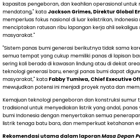
kapasitas pengeboran, dan keahlian operasional untuk me
mendatang," kata
Jackson Grimes
, Direktur Global 
memperluas fokus nasional di luar kelistrikan,
Indonesia
menciptakan ratusan ribu lapangan kerja ahli sekaligu
masyarakat."
"Sistem panas bumi generasi berikutnya tidak sama kar
semua tempat yang cukup memiliki panas di lapisan ba
sering kali berada di kawasan lindung atau di dekat 
teknologi generasi baru, energi panas bumi dapat dig
masyarakat," kata
Fabby Tumiwa
, Chief Executive Of
mewujudkan potensi ini menjadi proyek nyata dan me
Kemajuan teknologi pengeboran dan konstruksi sumur t
tradisional untuk menyediakan listrik yang andal, pana
bumi
Indonesia
dengan menyertakan semua penerapan 
listrik tenaga batu bara, dan memperkuat ketahanan ene
Rekomendasi utama dalam laporan
Masa Depan P