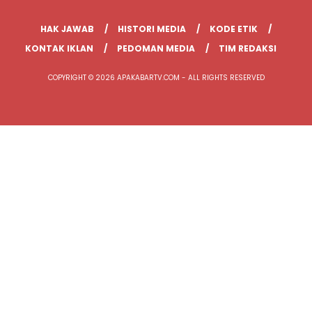
HAK JAWAB
HISTORI MEDIA
KODE ETIK
KONTAK IKLAN
PEDOMAN MEDIA
TIM REDAKSI
COPYRIGHT © 2026 APAKABARTV.COM - ALL RIGHTS RESERVED