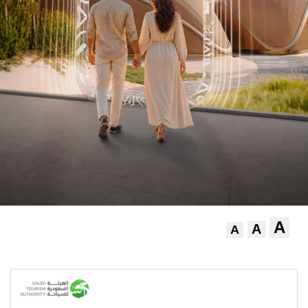
A
A
A