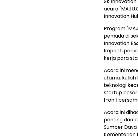
SK Innovatio
acara "MAJU:O
Innovation Hub
Program "MAJ
pemuda di sek
Innovation E&
Impact, perus
kerja para st
Acara ini me
utama, kuliah
teknologi kece
startup beser
1-on 1 bersam
Acara ini diha
penting dari 
Sumber Daya M
Kementerian K