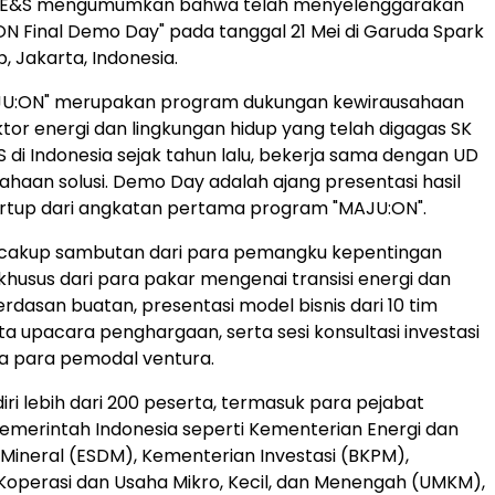
n E&S mengumumkan bahwa telah menyelenggarakan
N Final Demo Day" pada tanggal 21 Mei di Garuda Spark
, Jakarta, Indonesia.
U:ON" merupakan program dukungan kewirausahaan
tor energi dan lingkungan hidup yang telah digagas SK
S di Indonesia sejak tahun lalu, bekerja sama dengan UD
ahaan solusi. Demo Day adalah ajang presentasi hasil
artup dari angkatan pertama program "MAJU:ON".
ncakup sambutan dari para pemangku kepentingan
 khusus dari para pakar mengenai transisi energi dan
rdasan buatan, presentasi model bisnis dari 10 tim
ta upacara penghargaan, serta sesi konsultasi investasi
a para pemodal ventura.
diri lebih dari 200 peserta, termasuk para pejabat
pemerintah Indonesia seperti Kementerian Energi dan
ineral (ESDM), Kementerian Investasi (BKPM),
operasi dan Usaha Mikro, Kecil, dan Menengah (UMKM),