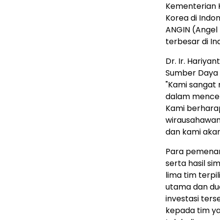
Kementerian K
Korea di Indon
ANGIN (Angel 
terbesar di In
Dr. Ir. Hariya
Sumber Daya 
"Kami sangat 
dalam mencet
Kami berharap
wirausahawan 
dan kami aka
Para pemenang 
serta hasil si
lima tim terpi
utama dan dua
investasi ters
kepada tim ya