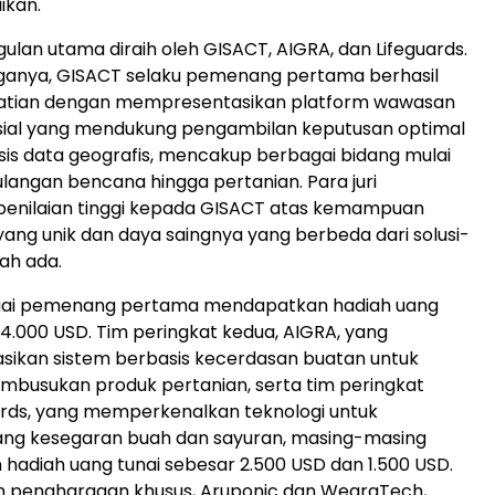
ikan.
gulan utama diraih oleh GISACT, AIGRA, dan Lifeguards.
iganya, GISACT selaku pemenang pertama berhasil
atian dengan mempresentasikan platform wawasan
asial yang mendukung pengambilan keputusan optimal
isis data geografis, mencakup berbagai bidang mulai
langan bencana hingga pertanian. Para juri
enilaian tinggi kepada GISACT atas kemampuan
yang unik dan daya saingnya yang berbeda dari solusi-
lah ada.
ai pemenang pertama mendapatkan hadiah uang
 4.000 USD. Tim peringkat kedua, AIGRA, yang
ikan sistem berbasis kecerdasan buatan untuk
busukan produk pertanian, serta tim peringkat
uards, yang memperkenalkan teknologi untuk
g kesegaran buah dan sayuran, masing-masing
adiah uang tunai sebesar 2.500 USD dan 1.500 USD.
ih penghargaan khusus, Aruponic dan WearaTech,