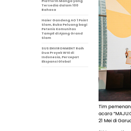
Platform Manga yang
Tersedia dalam 100
Bahasa
Haier Gandeng AO 1 Point
Slam, Buka Peluang bagi
Petenis Komunitas
Tampil di Ajang Grand
Slam
SUS ENVIRONMENT Raih
Dua Proyek WtE di
Indonesia, Percepat
Ekspansi Global
Tim pemenang
acara “MAJU:
21 Mei di Garu