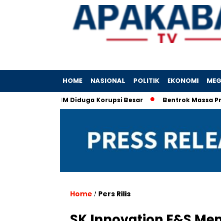
HOME
NASIONAL
POLITIK
EKONOMI
MEG
rporasi IIM Diduga Korupsi Besar
Bentrok Massa Pro-Imigra
Home
Pers Rilis
/
SK Innovation E&S Me