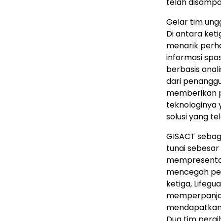
telah disampa
Gelar tim ung
Di antara ket
menarik perh
informasi sp
berbasis anal
dari penanggu
memberikan p
teknologinya 
solusi yang te
GISACT sebag
tunai sebesar
mempresentas
mencegah pem
ketiga, Lifeg
memperpanjan
mendapatkan h
Dua tim pera