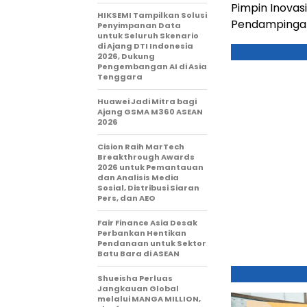
Pimpin Inovas
HIKSEMI Tampilkan Solusi
Pendampingan
Penyimpanan Data
untuk Seluruh Skenario
di Ajang DTI Indonesia
2026, Dukung
Pengembangan AI di Asia
Tenggara
Huawei Jadi Mitra bagi
Ajang GSMA M360 ASEAN
2026
Cision Raih MarTech
Breakthrough Awards
2026 untuk Pemantauan
dan Analisis Media
Sosial, Distribusi Siaran
Pers, dan AEO
Fair Finance Asia Desak
Perbankan Hentikan
Pendanaan untuk Sektor
Batu Bara di ASEAN
Shueisha Perluas
Jangkauan Global
melalui MANGA MILLION,