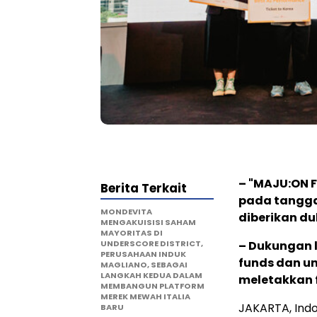
– "MAJU:ON F
Berita Terkait
pada tanggal
MONDEVITA
diberikan du
MENGAKUISISI SAHAM
MAYORITAS DI
UNDERSCORE DISTRICT,
– Dukungan l
PERUSAHAAN INDUK
funds dan u
MAGLIANO, SEBAGAI
LANGKAH KEDUA DALAM
meletakkan 
MEMBANGUN PLATFORM
MEREK MEWAH ITALIA
JAKARTA, Ind
BARU