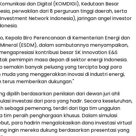
omunikasi dan Digital (KOMDIGI), Kedutaan Besar
esia, perwakilan dari 8 perguruan tinggi daerah, serta
Investment Network Indonesia), jaringan angel investor
donesia.
nto, Kepala Biro Perencanaan di Kementerian Energi dan
Mineral (ESDM), dalam sambutannya menyampaikan,
mengapresiasi kontribusi besar SK Innovation E&S
ak pemimpin masa depan di sektor energi Indonesia.
 semakin banyak peluang yang tercipta bagi para
muda yang menggerakkan inovasi di industri energi,
n terus memberikan dukung
an."
dipilih berdasarkan penilaian dari dewan juri ahli
mulasi investasi dari para yang hadir. Secara keseluruhan,
lih sebagai pemenang, terdiri dari tiga tim unggulan
 tim peraih penghargaan khusus. Dalam simulasi
ebut, para hadirin mengalokasikan dana investasi virtual
ng ingin mereka dukung berdasarkan presentasi yang