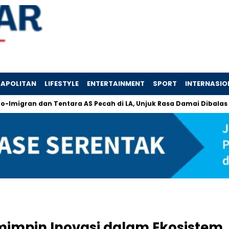
APOLITAN
LIFESTYLE
ENTERTAINMENT
SPORT
INTERNASIO
n dan Tentara AS Pecah di LA, Unjuk Rasa Damai Dibalas Represi
mimpin Inovasi dalam Ekosistem