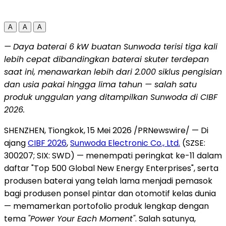
A
A
A
—
Daya baterai 6 kW buatan Sunwoda terisi tiga kali
lebih cepat dibandingkan baterai skuter terdepan
saat ini, menawarkan lebih dari 2.000 siklus pengisian
dan usia pakai hingga lima tahun — salah satu
produk unggulan yang ditampilkan Sunwoda di CIBF
2026.
SHENZHEN, Tiongkok, 15 Mei 2026 /PRNewswire/ — Di
ajang
CIBF 2026
,
Sunwoda Electronic Co., Ltd.
(SZSE:
300207; SIX: SWD) — menempati peringkat ke-11 dalam
daftar "Top 500 Global New Energy Enterprises", serta
produsen baterai yang telah lama menjadi pemasok
bagi produsen ponsel pintar dan otomotif kelas dunia
— memamerkan portofolio produk lengkap dengan
tema
"Power Your Each Moment"
. Salah satunya,