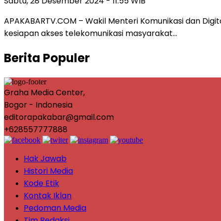
Sabtu, 28 Desember 2024 - 11:55 WIB
APAKABARTV.COM – Wakil Menteri Komunikasi dan Digita
kesiapan akses telekomunikasi masyarakat…
Berita Populer
Graha Media Center,
Bogor - Indonesia
editorapakabar@gmail.com
+628557777888
Hak Jawab
Histori Media
Kode Etik
Kontak Iklan
Pedoman Media
Tim Redaksi