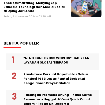
TheGetSmartBlog: Menyingkap
Rahasia Teknologi dan Media Sosial
di Ujung Jari Anda!
Sabtu, 9 November 2024 - 02:30 WIB
BERITA POPULER
“NI NO KUNI: CROSS WORLDS” HADIRKAN
LAYANAN GLOBAL TERPADU
Rainbowco Perkuat Kapabilitas Solusi
Fondasi PLTB Lepas Pantai Berbekal
Pengalaman Proyek Global
Pasangan Pramono Anung – Kano Karno
Sementara Unggul di Versi Quick Count
dalam Pilkada DKI Jakarta