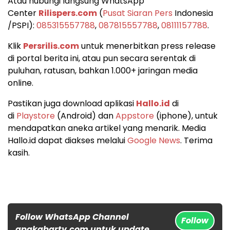
Atau hubungi langsung WhatsApp
Center
Rilispers.com
(
Pusat Siaran Pers
Indonesia
/PSPI):
085315557788
,
087815557788
,
08111157788
.
Klik
Persrilis.com
untuk menerbitkan press release
di portal berita ini, atau pun secara serentak di
puluhan, ratusan, bahkan 1.000+ jaringan media
online.
Pastikan juga download aplikasi
Hallo.id
di
di
Playstore
(Android) dan
Appstore
(iphone), untuk
mendapatkan aneka artikel yang menarik. Media
Hallo.id dapat diakses melalui
Google News
. Terima
kasih.
Follow WhatsApp Channel
Follow
apakabartv.com untuk update