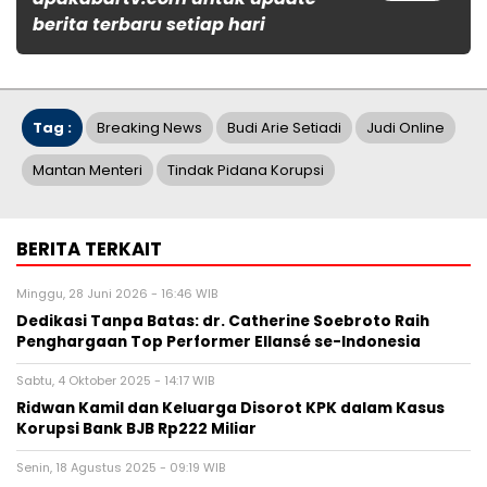
berita terbaru setiap hari
Tag :
Breaking News
Budi Arie Setiadi
Judi Online
Mantan Menteri
Tindak Pidana Korupsi
BERITA TERKAIT
Minggu, 28 Juni 2026 - 16:46 WIB
Dedikasi Tanpa Batas: dr. Catherine Soebroto Raih
Penghargaan Top Performer Ellansé se-Indonesia
Sabtu, 4 Oktober 2025 - 14:17 WIB
Ridwan Kamil dan Keluarga Disorot KPK dalam Kasus
Korupsi Bank BJB Rp222 Miliar
Senin, 18 Agustus 2025 - 09:19 WIB