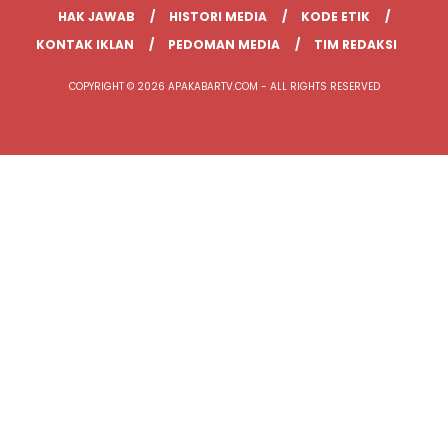
HAK JAWAB
HISTORI MEDIA
KODE ETIK
KONTAK IKLAN
PEDOMAN MEDIA
TIM REDAKSI
COPYRIGHT © 2026 APAKABARTV.COM - ALL RIGHTS RESERVED