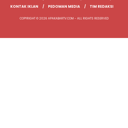
KONTAK IKLAN
PEDOMAN MEDIA
TIM REDAKSI
COPYRIGHT © 2026 APAKABARTV.COM - ALL RIGHTS RESERVED