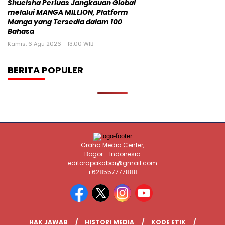
Shueisha Perluas Jangkauan Global
melalui MANGA MILLION, Platform
Manga yang Tersedia dalam 100
Bahasa
Kamis, 6 Agu 2026 - 13:00 WIB
BERITA POPULER
Graha Media Center,
Bogor - Indonesia
editorapakabar@gmail.com
+628557777888
HAK JAWAB
HISTORI MEDIA
KODE ETIK