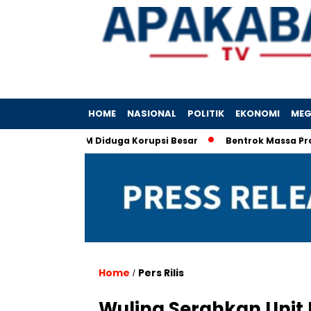
HOME
NASIONAL
POLITIK
EKONOMI
MEG
rporasi IIM Diduga Korupsi Besar
Bentrok Massa Pro-Imigra
Home
Pers Rilis
/
Wuling Serahkan Unit 