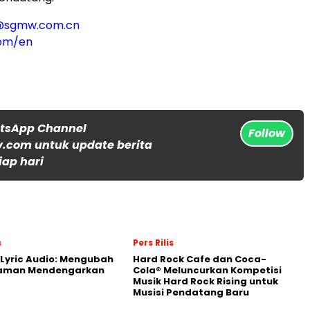
l@sgmw.com.cn
com/en
atsApp Channel
Follow
.com untuk update berita
iap hari
s
Pers Rilis
Lyric Audio: Mengubah
Hard Rock Cafe dan Coca-
aman Mendengarkan
Cola® Meluncurkan Kompetisi
Musik Hard Rock Rising untuk
Musisi Pendatang Baru