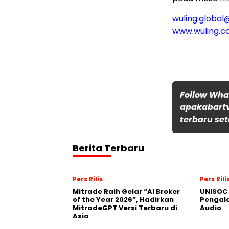
wuling.globa
www.wuling.
Follow Wh
apakabartv
terbaru set
Berita Terbaru
Pers Rilis
Pers Rili
Mitrade Raih Gelar “AI Broker
UNISOC 
of the Year 2026”, Hadirkan
Pengal
MitradeGPT Versi Terbaru di
Audio
Asia