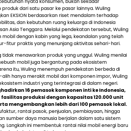
kebutuhan nyata konsumen, bukan sekadar
roduk dari satu pasar ke pasar lainnya. Wuling
n EKSION berdasarkan riset mendalam terhadap
bilitas, dan kebutuhan ruang keluarga di Indonesia
n Asia Tenggara. Melalui pendekatan tersebut, Wuling
mobil dengan kabin yang lega, keandalan yang telah
itur-fitur praktis yang menunjang aktivitas sehari-hari.
 tidak menawarkan produk yang unggul. Wuling menilai
sebuah mobil juga bergantung pada ekosistem
arena itu, Wuling menempuh pendekatan berbeda di
ih-alih hanya merakit mobil dari komponen impor, Wuling
sistem industri yang terintegrasi di dalam negeri.
hadirkan 16 pemasok komponen inti ke Indonesia,
silitas produksi dengan kapasitas 120.000 unit
erta mengembangkan lebih dari 100 pemasok lokal.
ufaktur, rantai pasok, penjualan, pembiayaan, hingga
 sumber daya manusia berjalan dalam satu sistem
g. Langkah ini membentuk rantai nilai mobil energi baru