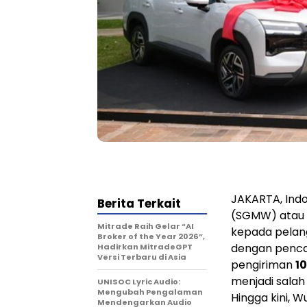
JAKARTA, Indo
Berita Terkait
(SGMW) atau 
Mitrade Raih Gelar “AI
kepada pelang
Broker of the Year 2026”,
dengan penca
Hadirkan MitradeGPT
Versi Terbaru di Asia
pengiriman
10
menjadi sala
UNISOC Lyric Audio:
Mengubah Pengalaman
Hingga kini, 
Mendengarkan Audio