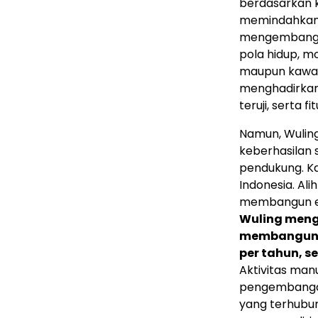
berdasarkan 
memindahkan p
mengembangka
pola hidup, mo
maupun kawasa
menghadirkan 
teruji, serta f
Namun, Wuling
keberhasilan 
pendukung. K
Indonesia. Al
membangun eko
Wuling meng
membangun fa
per tahun, s
Aktivitas man
pengembangan
yang terhubun