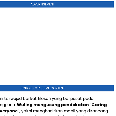
ADVERTISEMENT
SCROLL TO RESUME CONTENT
ni terwujud berkat filosofi yang berpusat pada
engguna.
Wuling mengusung pendekatan "Caring
Everyone"
, yakni menghadirkan mobil yang dirancang