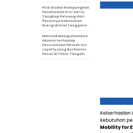
PCG Global Rampungkan
Pendanaan Pra-Seri A,
Tangkap Peluang dari
Pesatnya Kebutuhan
Energi di Asia Tenggara
Mintoak Mengumumkan
Akuisisi terhadap
Perusahaan Fintech ICC
Loyalty yang Berkantor
Pusat di Timur Tengah.
Keberhasilan i
kebutuhan p
Mobility for 