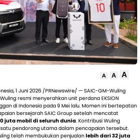
A
A
A
nesia, 1 Juni 2026 /PRNewswire/ — SAIC-GM-Wuling
Wuling resmi menyerahkan unit perdana EKSION
gan di Indonesia pada 9 Mei lalu. Momen ini bertepatan
paian bersejarah SAIC Group setelah mencatat
0 juta mobil di seluruh dunia
. Kontribusi Wuling
h satu pendorong utama dalam pencapaian tersebut.
Wuling telah membukukan penjualan
lebih dari 32 juta