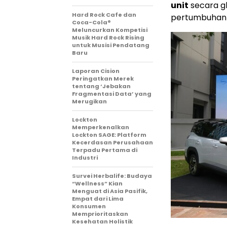
unit
secara g
Hard Rock Cafe dan
pertumbuhan 
Coca-Cola®
Meluncurkan Kompetisi
Musik Hard Rock Rising
untuk Musisi Pendatang
Baru
Laporan Cision
Peringatkan Merek
tentang ‘Jebakan
Fragmentasi Data’ yang
Merugikan
Lockton
Memperkenalkan
Lockton SAGE: Platform
Kecerdasan Perusahaan
Terpadu Pertama di
Industri
Survei Herbalife: Budaya
“Wellness” Kian
Menguat di Asia Pasifik,
Empat dari Lima
Konsumen
Memprioritaskan
Kesehatan Holistik