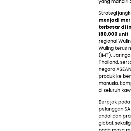
yang mandiri 
Strategi jang
menjadi mer
terbesar di 
180.000 unit
.
regional Wulin
Wuling terus 
(IMT). Jaring
Thailand, sert
negara ASEAN 
produk ke be
manusia, komp
di seluruh ka
Berpijak pad
pelanggan SAI
andal dan pra
global, seka
pada masa m