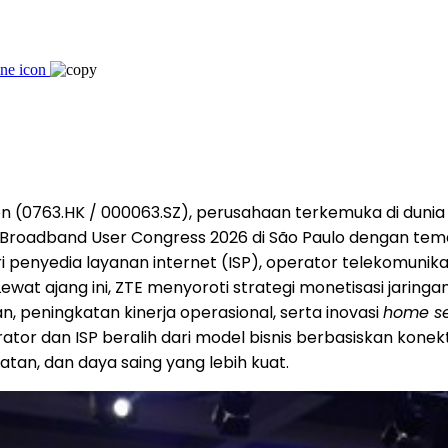
 (0763.HK / 000063.SZ), perusahaan terkemuka di dunia 
ng Broadband User Congress 2026 di São Paulo dengan te
dari penyedia layanan internet (ISP), operator telekomunikas
ewat ajang ini, ZTE menyoroti strategi monetisasi jaringan
n, peningkatan kinerja operasional, serta inovasi
home se
or dan ISP beralih dari model bisnis berbasiskan konekt
tan, dan daya saing yang lebih kuat.