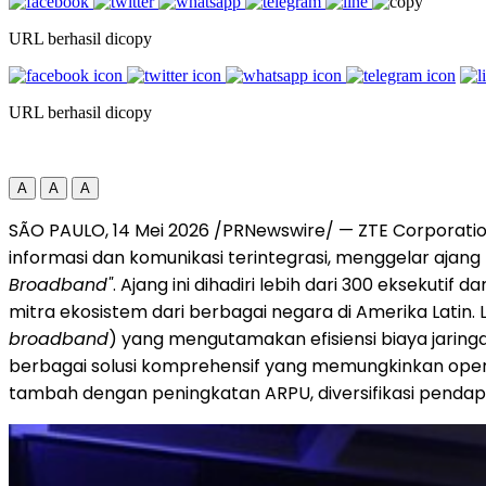
URL berhasil dicopy
URL berhasil dicopy
A
A
A
SÃO PAULO
,
14 Mei 2026
/PRNewswire/ — ZTE Corporation
informasi dan komunikasi terintegrasi, menggelar aja
Broadband"
. Ajang ini dihadiri lebih dari 300 eksekutif 
mitra ekosistem dari berbagai negara di Amerika Latin. L
broadband
) yang mengutamakan efisiensi biaya jaringa
berbagai solusi komprehensif yang memungkinkan operat
tambah dengan peningkatan ARPU, diversifikasi pendapa