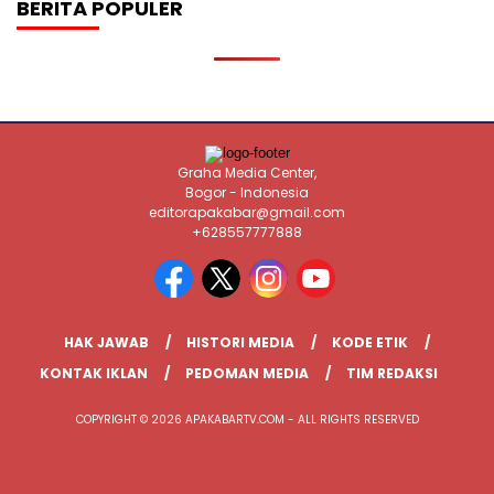
BERITA POPULER
Graha Media Center,
Bogor - Indonesia
editorapakabar@gmail.com
+628557777888
HAK JAWAB
HISTORI MEDIA
KODE ETIK
KONTAK IKLAN
PEDOMAN MEDIA
TIM REDAKSI
COPYRIGHT © 2026 APAKABARTV.COM - ALL RIGHTS RESERVED