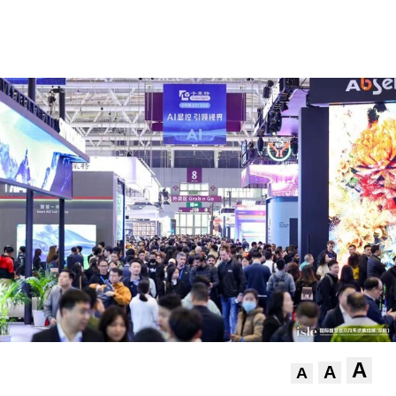
A
A
A