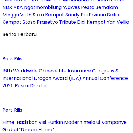
NDX AKA
Ngatmombilung Wawes
Pesta Semalam
Minggu Vol.5
Saka Kempot
Sandy Ria Ervinna
Seika
Kempot
Staso Prasetyo
Tribute Didi Kempot
Yan Vellia
Berita Terbaru
Pers Rilis
16th Worldwide Chinese Life Insurance Congress &
International Dragon Award (IDA) Annual Conference
2026 Resmi Digelar
Pers Rilis
Himel Hadirkan Visi Hunian Modern melalui Kampanye
Global “Dream Home”