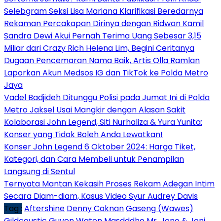
Selebgram Seksi Lisa Mariana Klarifikasi Beredarnya
Rekaman Percakapan Dirinya dengan Ridwan Kamil
Sandra Dewi Akui Pernah Terima Uang Sebesar 3,15
Miliar dari Crazy Rich Helena Lim, Begini Ceritanya
Dugaan Pencemaran Nama Baik, Artis Olla Ramlan
Laporkan Akun Medsos IG dan TikTok ke Polda Metro
Jaya
Vadel Badjideh Ditunggu Polisi pada Jumat Ini di Polda
Metro Jaksel Usai Mangkir dengan Alasan Sakit
Kolaborasi John Legend, Siti Nurhaliza & Yura Yunita:
Konser yang Tidak Boleh Anda Lewatkan!
Konser John Legend 6 Oktober 2024: Harga Tiket,
Kategori, dan Cara Membeli untuk Penampilan
Langsung di Sentul
Ternyata Mantan Kekasih Proses Rekam Adegan Intim
Secara Diam-diam, Kasus Video Syur Audrey Davis
Tag :
Aftershine
Denny Caknan
Gaseng (Wawes)
Gildcoustic
Guyon Waton
Masdddho
Mr. Jono & Joni