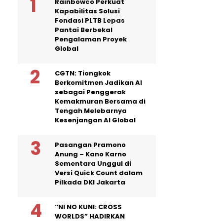
Rainbowco Perkuat
Kapabilitas Solusi
Fondasi PLTB Lepas
Pantai Berbekal
Pengalaman Proyek
Global
CGTN: Tiongkok
Berkomitmen Jadikan AI
sebagai Penggerak
Kemakmuran Bersama di
Tengah Melebarnya
Kesenjangan AI Global
Pasangan Pramono
Anung – Kano Karno
Sementara Unggul di
Versi Quick Count dalam
Pilkada DKI Jakarta
“NI NO KUNI: CROSS
WORLDS” HADIRKAN