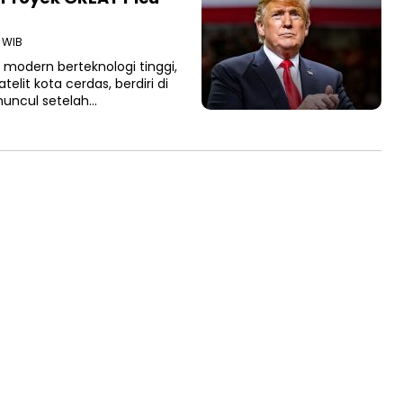
 WIB
odern berteknologi tinggi,
it kota cerdas, berdiri di
muncul setelah…