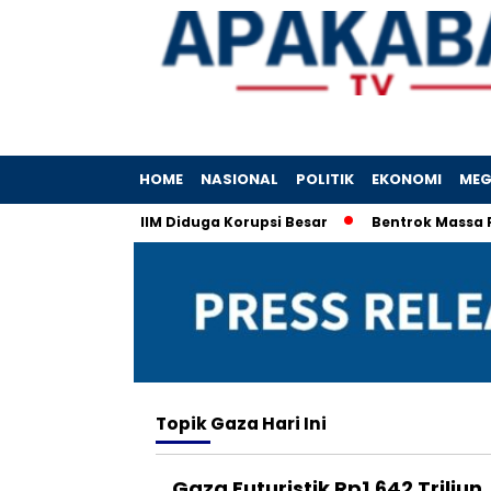
HOME
NASIONAL
POLITIK
EKONOMI
MEG
ok: Korporasi IIM Diduga Korupsi Besar
Bentrok Massa Pro-
Topik
Gaza Hari Ini
Gaza Futuristik Rp1.642 Triliun