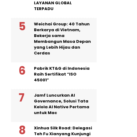
LAYANAN GLOBAL
TERPADU
Weichai Group: 40 Tahun
Berkarya di Vietnam,
Bekerja sama
Membangun Masa Depan
yang Lebih Hijau dan
Cerdas
Pabrik KT&G di Indonesia
Raih Sertifikat “ISO
45001”
Jamf Luncurkan AI
Governance, Solusi Tata
Kelola AI Native Pertama
untuk Mac
Xinhua Silk Road: Delegasi
Teh Fu Xianyang Kunjungi