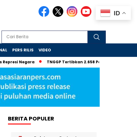
ID
NAL
PERS RILIS
VIDEO
epresi Negara
TNGGP Tertibkan 2.658 Pendaki Ilegal Gunung
BERITA POPULER