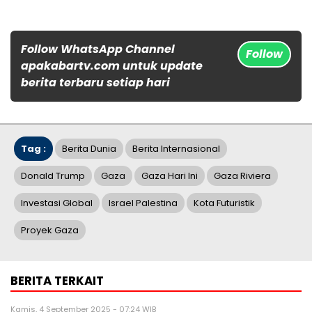
Follow WhatsApp Channel
Follow
apakabartv.com untuk update
berita terbaru setiap hari
Tag :
Berita Dunia
Berita Internasional
Donald Trump
Gaza
Gaza Hari Ini
Gaza Riviera
Investasi Global
Israel Palestina
Kota Futuristik
Proyek Gaza
BERITA TERKAIT
Kamis, 4 September 2025 - 07:24 WIB